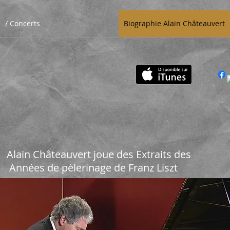
Concerts /
Biographie Alain Châteauvert
âteauvert pia
Alain Châteauvert joue des Extraits des
Années de pèlerinage de Franz Liszt