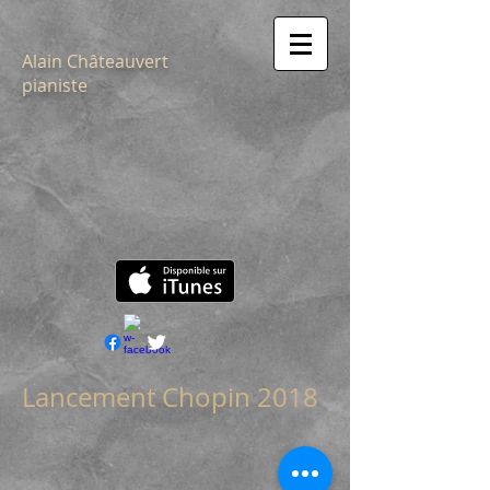
Alain Châteauvert
pianiste
Lancement Chopin 2018